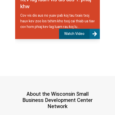
khw
Cov vis dis aus no yuav pab koj tau txais txoj
hauv kev zoo los txhim kho txoj cai thiab ua tiav
cov hom phiaj kev lag luam rau koj lu...
Watch Video
About the Wisconsin Small
Business Development Center
Network