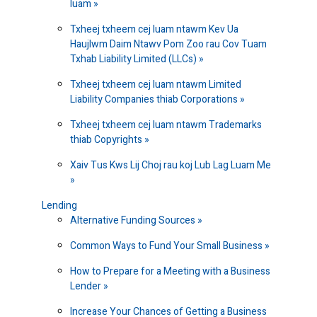
luam
Txheej txheem cej luam ntawm Kev Ua
Haujlwm Daim Ntawv Pom Zoo rau Cov Tuam
Txhab Liability Limited (LLCs)
Txheej txheem cej luam ntawm Limited
Liability Companies thiab Corporations
Txheej txheem cej luam ntawm Trademarks
thiab Copyrights
Xaiv Tus Kws Lij Choj rau koj Lub Lag Luam Me
Lending
Alternative Funding Sources
Common Ways to Fund Your Small Business
How to Prepare for a Meeting with a Business
Lender
Increase Your Chances of Getting a Business