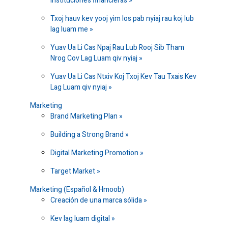
instituciones financieras
Txoj hauv kev yooj yim los pab nyiaj rau koj lub
lag luam me
Yuav Ua Li Cas Npaj Rau Lub Rooj Sib Tham
Nrog Cov Lag Luam qiv nyiaj
Yuav Ua Li Cas Ntxiv Koj Txoj Kev Tau Txais Kev
Lag Luam qiv nyiaj
Marketing
Brand Marketing Plan
Building a Strong Brand
Digital Marketing Promotion
Target Market
Marketing (Español & Hmoob)
Creación de una marca sólida
Kev lag luam digital