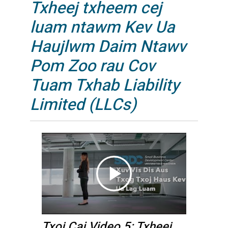
Txheej txheem cej
luam ntawm Kev Ua
Haujlwm Daim Ntawv
Pom Zoo rau Cov
Tuam Txhab Liability
Limited (LLCs)
Txoj Cai Video 5: Txheej