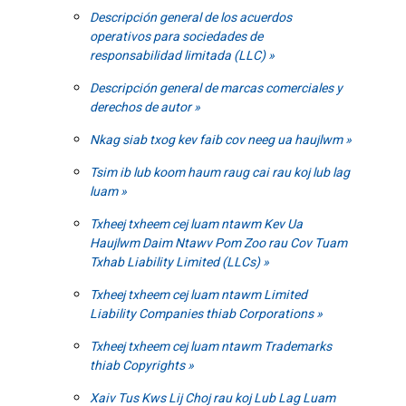
Descripción general de los acuerdos
operativos para sociedades de
responsabilidad limitada (LLC)
Descripción general de marcas comerciales y
derechos de autor
Nkag siab txog kev faib cov neeg ua haujlwm
Tsim ib lub koom haum raug cai rau koj lub lag
luam
Txheej txheem cej luam ntawm Kev Ua
Haujlwm Daim Ntawv Pom Zoo rau Cov Tuam
Txhab Liability Limited (LLCs)
Txheej txheem cej luam ntawm Limited
Liability Companies thiab Corporations
Txheej txheem cej luam ntawm Trademarks
thiab Copyrights
Xaiv Tus Kws Lij Choj rau koj Lub Lag Luam