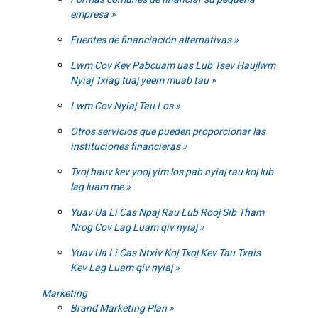
empresa
Fuentes de financiación alternativas
Lwm Cov Kev Pabcuam uas Lub Tsev Haujlwm
Nyiaj Txiag tuaj yeem muab tau
Lwm Cov Nyiaj Tau Los
Otros servicios que pueden proporcionar las
instituciones financieras
Txoj hauv kev yooj yim los pab nyiaj rau koj lub
lag luam me
Yuav Ua Li Cas Npaj Rau Lub Rooj Sib Tham
Nrog Cov Lag Luam qiv nyiaj
Yuav Ua Li Cas Ntxiv Koj Txoj Kev Tau Txais
Kev Lag Luam qiv nyiaj
Marketing
Brand Marketing Plan