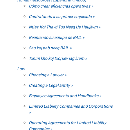
Human Resources (Español & Hmoob)
Cómo crear eficiencias operativas
Contratando a su primer empleado
Ntiav Koj Thawj Tus Neeg Ua Haujlwm
Reuniendo su equipo de BAIL
Sau koj pab neeg BAIL
Txhim kho koj txoj kev lag luam
Law
Choosing a Lawyer
Creating a Legal Entity
Employee Agreements and Handbooks
Limited Liability Companies and Corporations
Operating Agreements for Limited Liability
Companies