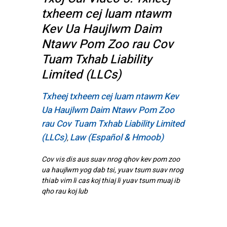
txheem cej luam ntawm
Kev Ua Haujlwm Daim
Ntawv Pom Zoo rau Cov
Tuam Txhab Liability
Limited (LLCs)
Txheej txheem cej luam ntawm Kev
Ua Haujlwm Daim Ntawv Pom Zoo
rau Cov Tuam Txhab Liability Limited
(LLCs)
Law (Español & Hmoob)
,
Cov vis dis aus suav nrog qhov kev pom zoo
ua haujlwm yog dab tsi, yuav tsum suav nrog
thiab vim li cas koj thiaj li yuav tsum muaj ib
qho rau koj lub