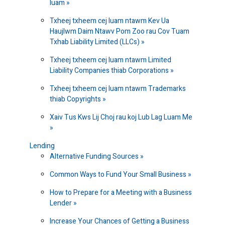
luam
Txheej txheem cej luam ntawm Kev Ua
Haujlwm Daim Ntawv Pom Zoo rau Cov Tuam
Txhab Liability Limited (LLCs)
Txheej txheem cej luam ntawm Limited
Liability Companies thiab Corporations
Txheej txheem cej luam ntawm Trademarks
thiab Copyrights
Xaiv Tus Kws Lij Choj rau koj Lub Lag Luam Me
Lending
Alternative Funding Sources
Common Ways to Fund Your Small Business
How to Prepare for a Meeting with a Business
Lender
Increase Your Chances of Getting a Business