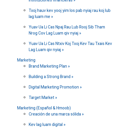
instituciones financieras
Txoj hauv kev yooj yim los pab nyiaj rau koj lub
lag luam me
Yuav Ua Li Cas Npaj Rau Lub Rooj Sib Tham
Nrog Cov Lag Luam qiv nyiaj
Yuav Ua Li Cas Ntxiv Koj Txoj Kev Tau Txais Kev
Lag Luam qiv nyiaj
Marketing
Brand Marketing Plan
Building a Strong Brand
Digital Marketing Promotion
Target Market
Marketing (Español & Hmoob)
Creación de una marca sólida
Kev lag luam digital