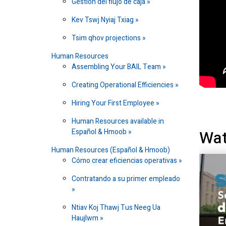
Gestión del flujo de caja
Kev Tswj Nyiaj Txiag
Tsim qhov projections
Human Resources
Assembling Your BAIL Team
Creating Operational Efficiencies
Hiring Your First Employee
Human Resources available in
Wat
Español & Hmoob
Human Resources (Español & Hmoob)
Cómo crear eficiencias operativas
Contratando a su primer empleado
Ntiav Koj Thawj Tus Neeg Ua
Haujlwm