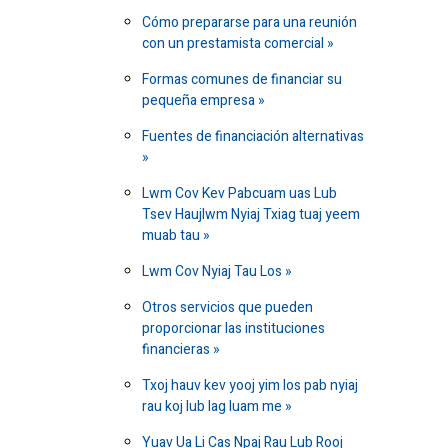
Cómo prepararse para una reunión
con un prestamista comercial
Formas comunes de financiar su
pequeña empresa
Fuentes de financiación alternativas
Lwm Cov Kev Pabcuam uas Lub
Tsev Haujlwm Nyiaj Txiag tuaj yeem
muab tau
Lwm Cov Nyiaj Tau Los
Otros servicios que pueden
proporcionar las instituciones
financieras
Txoj hauv kev yooj yim los pab nyiaj
rau koj lub lag luam me
Yuav Ua Li Cas Npaj Rau Lub Rooj