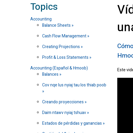
Topics
Ví
Accounting
un
Balance Sheets
Cash Flow Management
Cómo 
Creating Projections
Hmoo
Profit & Loss Statements
Accounting (Español & Hmoob)
Este vid
Balances
Cov nqe lus nyiaj tau los thiab poob
Creando proyecciones
Daim ntawv nyiaj tshuav
Estados de pérdidas y ganancias