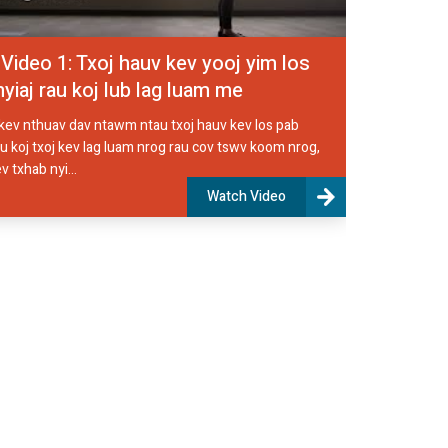
 Video 1: Txoj hauv kev yooj yim los
nyiaj rau koj lub lag luam me
 kev nthuav dav ntawm ntau txoj hauv kev los pab
au koj txoj kev lag luam nrog rau cov tswv koom nrog,
v txhab nyi...
Watch Video