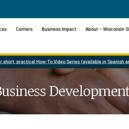
ces
Centers
Business Impact
About – Wisconsin 
r short, practical How-To Video Series (available in Spanish
Business Development