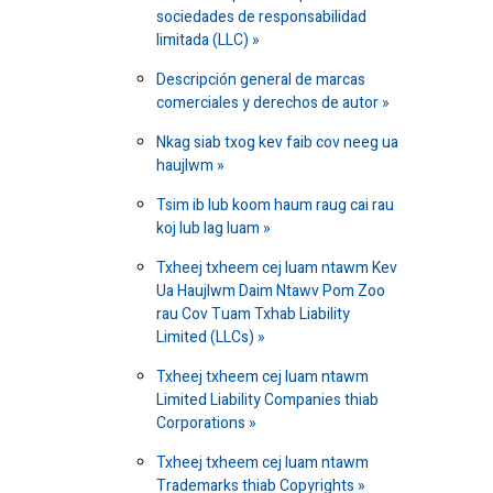
sociedades de responsabilidad
limitada (LLC)
Descripción general de marcas
comerciales y derechos de autor
Nkag siab txog kev faib cov neeg ua
haujlwm
Tsim ib lub koom haum raug cai rau
koj lub lag luam
Txheej txheem cej luam ntawm Kev
Ua Haujlwm Daim Ntawv Pom Zoo
rau Cov Tuam Txhab Liability
Limited (LLCs)
Txheej txheem cej luam ntawm
Limited Liability Companies thiab
Corporations
Txheej txheem cej luam ntawm
Trademarks thiab Copyrights