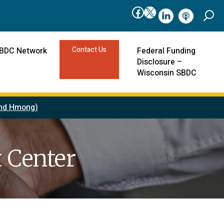
Facebook
X
linkedIn
podcast
Contact Us
SBDC Network
Federal Funding
Disclosure –
Wisconsin SBDC
 and Hmong)
 Center