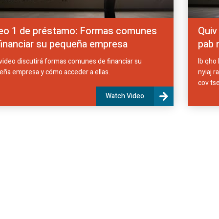
eo 1 de préstamo: Formas comunes
Quiv
financiar su pequeña empresa
pab 
video discutirá formas comunes de financiar su
Ib qho
ña empresa y cómo acceder a ellas.
nyiaj r
cov tse
Watch Video